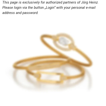
This page is exclusively for authorized partners of Jörg Heinz. 
Please login via the button „Login“ with your personal e-mail 
address and password.
Sehnsucht nach Freiheit und Flexibilität: dem widmen wir uns bei 
Jörg Heinz seit über 50 Jahren mit einzigartigen Schmuckideen. 
Der Zauber unserer DNA liegt in der Kunst der Wandelbarkeit und 
der Individualität. Zu Ikonen wie unseren legendären 
Wechselschließen gesellen sich lässige Neuheiten wie die 
beliebten „Flex“-Armbänder, die höchsten Tragekomfort mit der 
Raffinesse der Schließe zu wunderschönen Looks vereinen. Aber 
auch faszinierend feminine Kollektionen wie „Swing“ bereichern 
heute die Schmuckwelt von Jörg Heinz, in denen Schmuck und 
Trägerin eine ganz neue sinnliche Verbindung eingehen.